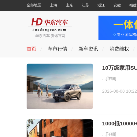
全部地区
上海
山东
江苏
浙江
安徽
福建
华东汽车 资讯官网
首页
车市行情
新车资讯
消费维权
10万级家用
...
[详细]
2026-08-08 10:22
1000抵10
...
[详细]