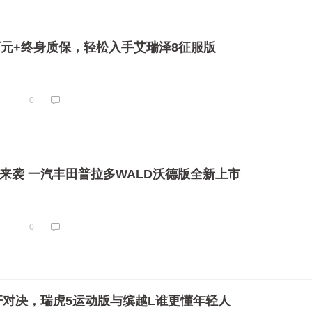
6万元+终身质保，轻松入手艾瑞泽8征服版
0
核来袭 一汽丰田普拉多WALD沃德版全新上市
0
杆对决，瑞虎5运动版与缤越L谁更懂年轻人