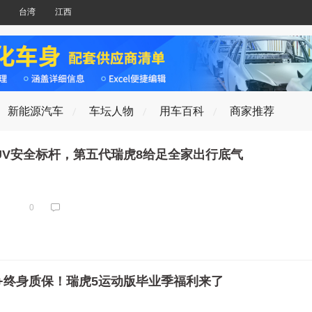
台湾
江西
新能源汽车
车坛人物
用车百科
商家推荐
SUV安全标杆，第五代瑞虎8给足全家出行底气
0
000+终身质保！瑞虎5运动版毕业季福利来了