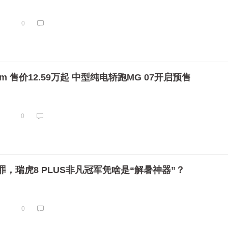
0
m 售价12.59万起 中型纯电轿跑MG 07开启预售
0
，瑞虎8 PLUS非凡冠军凭啥是“解暑神器”？
0