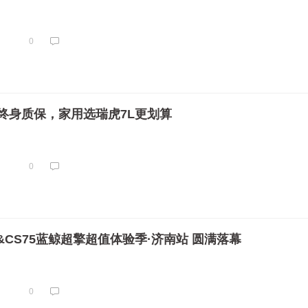
0
00+终身质保，家用选瑞虎7L更划算
0
CS75蓝鲸超擎超值体验季·济南站 圆满落幕
0