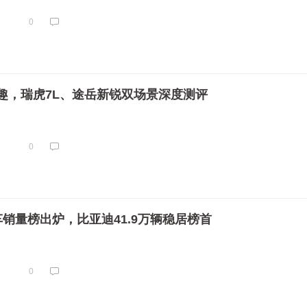
0
趣，瑞虎7L、途岳新锐双场景深度测评
0
销量榜出炉，比亚迪41.9万辆稳居榜首
0