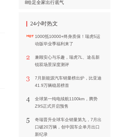
8给足全家出行底气
24小时热文
1000抵10000+终身质保！瑞虎5运
动版毕业季福利来了
兼顾安心与乐趣，瑞虎7L、途岳新
锐双场景深度测评
7月新能源汽车销量榜出炉，比亚迪
41.9万辆稳居榜首
全球第一纯电续航1100km，腾势
Z9S正式开启预售
奇瑞晋升全球车企销量第九，7月出
口破20万辆，创中国车企单月出口
新纪录