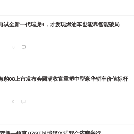
再试全新一代瑞虎9，才发现燃油车也能靠智能破局
0
海豹08上市发布会圆满收官重塑中型豪华轿车价值标杆
0
驾趣—领克 07GT区域媒体试驾会济南举行